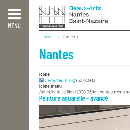
Aller
au
contenu
principal
MENU
Accueil
Nantes
Nantes
Icône
icn-nantes_0.svg
962 octets
Icône menu
/sites/default/files/2020-05/icn-nantes-menu.s
Peinture aquarelle - avancé