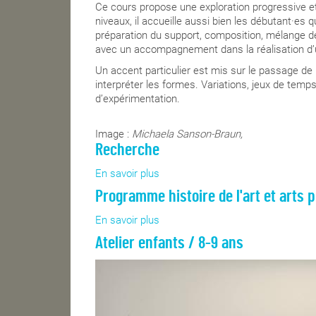
Ce cours propose une exploration progressive et c
niveaux, il accueille aussi bien les débutant·es
préparation du support, composition, mélange des
avec un accompagnement dans la réalisation d’u
Un accent particulier est mis sur le passage de l
interpréter les formes. Variations, jeux de tem
d’expérimentation.
Image :
Michaela Sanson-Braun,
Recherche
En savoir plus
sur
Recherche
Programme histoire de l'art et arts 
En savoir plus
sur
Programme
Atelier enfants / 8-9 ans
histoire
de
l'art
et
arts