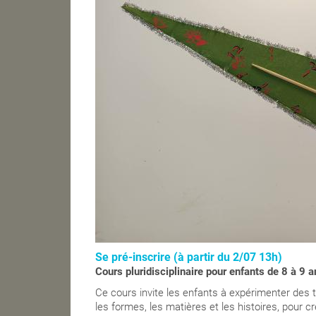
plastiques
2026
Se pré-inscrire (à partir du 2/07 13h)
Cours pluridisciplinaire pour enfants de 8 à 9
Ce cours invite les enfants à expérimenter des t
les formes, les matières et les histoires, pour c