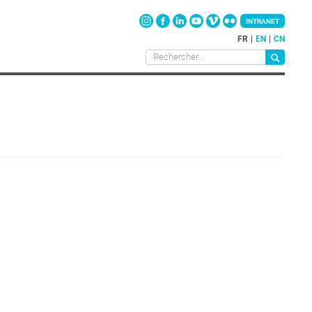
INTRANET
FR
EN
CN