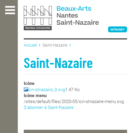
Aller
au
contenu
principal
INTRANET
Accueil
Saint-Nazaire
L'ÉCOLE
Saint-Nazaire
ENSEIGNEMENT
Icône
icn-stnazaire_0.svg
1.47 Ko
Icône menu
INTERNATIONAL
/sites/default/files/2020-05/icn-stnazaire-menu.svg
S'abonner à Saint-Nazaire
COURS PUBLICS