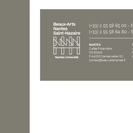
(+33) 2 55 58 65 00
- N
(+33) 2 55 58 64 80
- S
NANTES
2 allée Frida-Kahlo
CS 56340
F-44263 Nantes cedex 02
contact@beauxartsnantes.fr