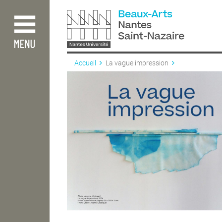
Aller
au
contenu
principal
MENU
Accueil
La vague impression