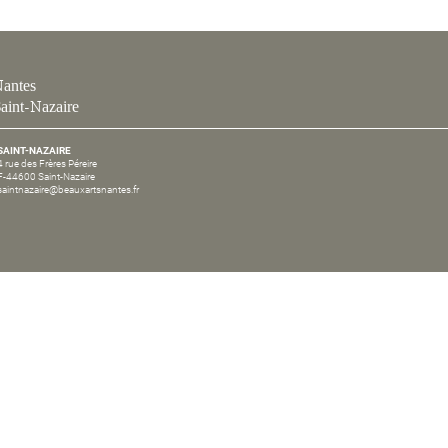
antes
aint-Nazaire
SAINT-NAZAIRE
4 rue des Frères Péreire
F-44600 Saint-Nazaire
saintnazaire@beauxartsnantes.fr