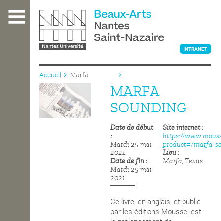
Aller
au
contenu
principal
INTRANET
Accueil
Marfa
Sounding
MARFA
L'ÉCOLE
SOUNDING
Date de début
Site internet
ENSEIGNEMENT
https://www.mouss
Mardi 25 mai
product=/marfa-s
2021
Lieu
Date de fin
Marfa, Texas
INTERNATIONAL
Mardi 25 mai
2021
COURS PUBLICS
Ce livre, en anglais, et publié
par les éditions Mousse, est