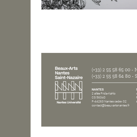
(+33) 2 55 58 65 00
- N
(+33) 2 55 58 64 80
- S
NANTES
2 allée Frida-Kahlo
CS 56340
F-44263 Nantes cedex 02
contact@beauxartsnantes.fr