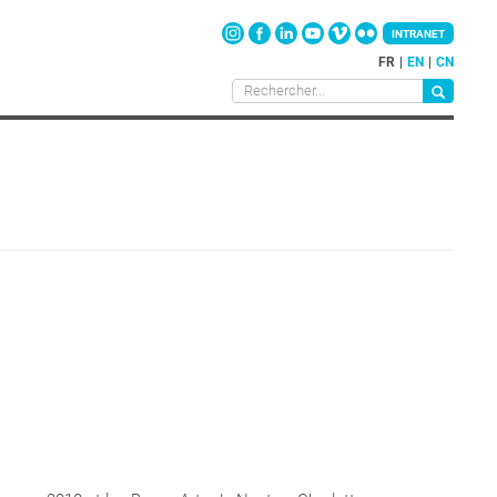
INTRANET
FR
EN
CN