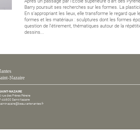
Après un passage par l’Ecole supérieure d’art des Pyrén
Barry poursuit ses recherches sur les formes. La plastici
En s’appropriant les lieux, elle transforme le regard que 
formes et les matériaux : sculptures dont les formes épo
question de l’étirement, thématiques autour de la répétiti
dessins...
antes
aint-Nazaire
SAINT-NAZAIRE
4 rue des Frères Péreire
F-44600 Saint-Nazaire
saintnazaire@beauxartsnantes.fr