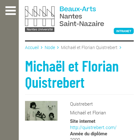
Aller
au
contenu
principal
INTRANET
Accueil
Node
Michaël et Florian Quistrebert
L'ÉCOLE
Michaël et Florian
Quistrebert
ENSEIGNEMENT
Quistrebert
INTERNATIONAL
Michaël et Florian
Site internet
COURS PUBLICS
http://quistrebert.com/
Année du diplôme