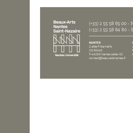
(+33) 2 55 58 65 00
- N
(+33) 2 55 58 64 80
- S
NANTES
2 allée Frida-Kahlo
CS 56340
F-44263 Nantes cedex 02
contact@beauxartsnantes.fr