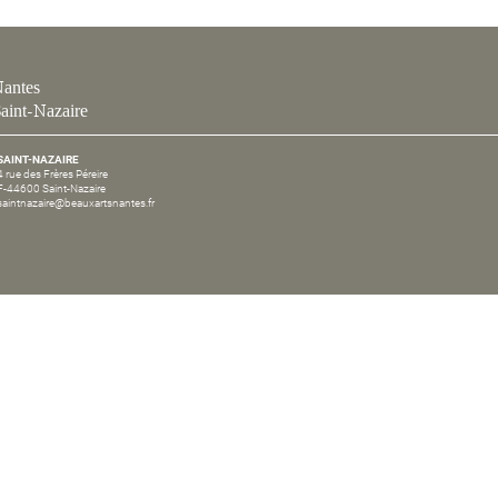
antes
aint-Nazaire
SAINT-NAZAIRE
4 rue des Frères Péreire
F-44600 Saint-Nazaire
saintnazaire@beauxartsnantes.fr