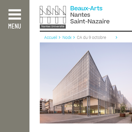
Aller
au
contenu
principal
MENU
Accueil
Node
CA du 9 octobre
2019