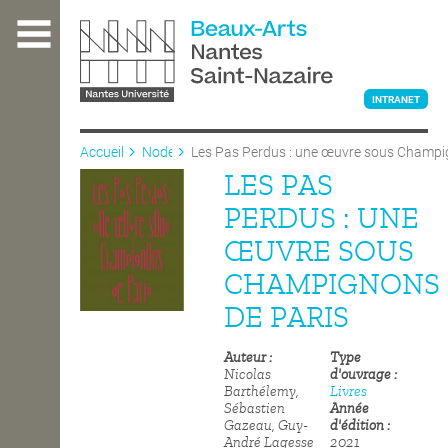
Aller
au
contenu
principal
INTRANET
Accueil
Node
Les Pas Perdus : une œuvre sous Champ
Paris
LES PAS
L'ÉCOLE
PERDUS : UNE
ŒUVRE SOUS
ENSEIGNEMENT
CHAMPIGNONS
DE PARIS
INTERNATIONAL
Auteur
Type
Nicolas
d'ouvrage
Barthélemy,
Livres
COURS PUBLICS
Sébastien
Année
Gazeau, Guy-
d'édition
André Lagesse
2021