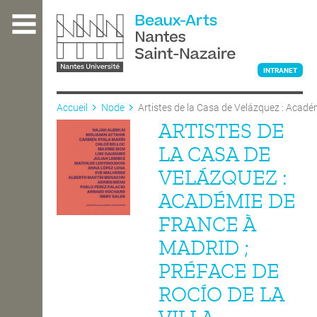
Aller
au
contenu
principal
INTRANET
Accueil
Node
Artistes de la Casa de Velázquez : Académ
ARTISTES DE
L'ÉCOLE
LA CASA DE
VELÁZQUEZ :
ENSEIGNEMENT
ACADÉMIE DE
FRANCE À
INTERNATIONAL
MADRID ;
PRÉFACE DE
COURS PUBLICS
ROCÍO DE LA