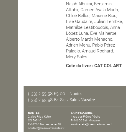
Najah Albukai, Benjamin
Attahir, Camen Ayala Marín,
Chloé Belloc, Maxime Biou,
Lise Gaudaire, Julian Lembke,
Mathilde Lestiboudois, Anna
López Luna, Eve Malherbe,
Alberto Martín Menacho,
Adrien Menu, Pablo Pérez
Palacio, Arnaud Rochard,
Mery Sales.
Cote du livre : CAT COL ART
(+33) 2 55 58 65 00
- Nantes
(+33) 2 55 58 64 80
- Saint-Nazaire
NANTES
SAINT-NAZAIRE
2 allée Frida-Kahlo
4 rue des Frères Péreire
CS 56340
F-44600 Saint-Nazaire
F-44263 Nantes cedex 02
saintnazaire@beauxartsnantes.fr
contact@beauxartsnantes.fr