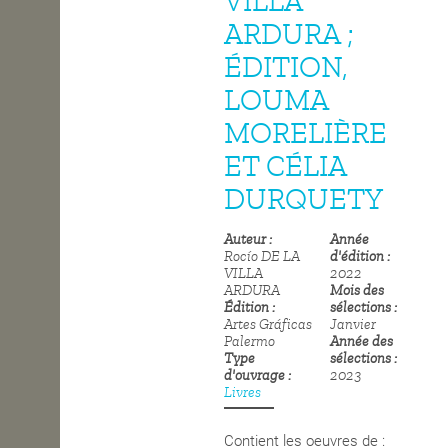
VILLA
ARDURA ;
OPEN SCHOOL
ÉDITION,
LOUMA
CONTACTS
MORELIÈRE
ET CÉLIA
DURQUETY
Auteur
Année
Rocío DE LA
d'édition
VILLA
2022
ARDURA
Mois des
Édition
sélections
Artes Gráficas
Janvier
Palermo
Année des
Type
sélections
d'ouvrage
2023
Livres
Contient les oeuvres de :