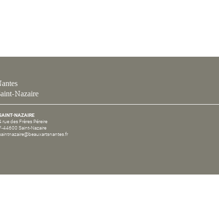
antes
aint-Nazaire
SAINT-NAZAIRE
4 rue des Frères Péreire
F-44600 Saint-Nazaire
saintnazaire@beauxartsnantes.fr