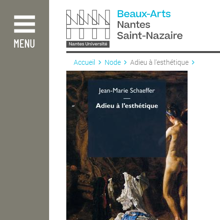
Aller
au
contenu
principal
MENU
Accueil
Node
Adieu à l'esthétique