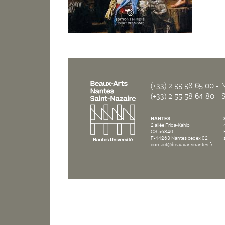
(+33) 2 55 58 65 00
- N
(+33) 2 55 58 64 80
- S
NANTES
2 allée Frida-Kahlo
CS 56340
F-44263 Nantes cedex 02
contact@beauxartsnantes.fr