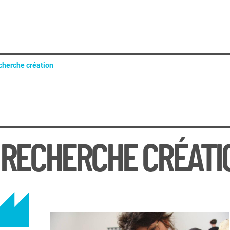
cherche création
e méthode
e paysage
que internationale : arts, sociétés et mutations contemporaines
oubles épistémologiques
 RECHERCHE CRÉATI