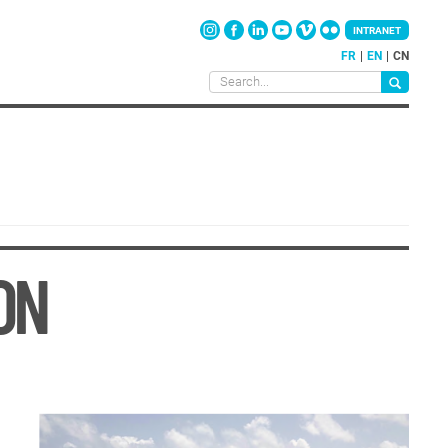
INTRANET
FR
EN
CN
ON