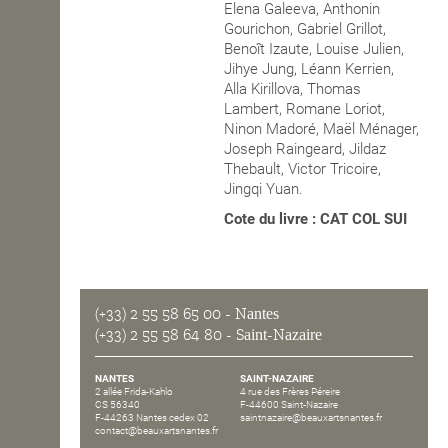
Elena Galeeva, Anthonin
Gourichon, Gabriel Grillot,
Benoît Izaute, Louise Julien,
Jihye Jung, Léann Kerrien,
Alla Kirillova, Thomas
Lambert, Romane Loriot,
Ninon Madoré, Maël Ménager,
Joseph Raingeard, Jildaz
Thebault, Victor Tricoire,
Jingqi Yuan.
Cote du livre : CAT COL SUI
(+33) 2 55 58 65 00
- Nantes
(+33) 2 55 58 64 80
- Saint-Nazaire
NANTES
SAINT-NAZAIRE
2 allée Frida-Kahlo
4 rue des Frères Péreire
CS 56340
F-44600 Saint-Nazaire
F-44263 Nantes cedex 02
saintnazaire@beauxartsnantes.fr
contact@beauxartsnantes.fr