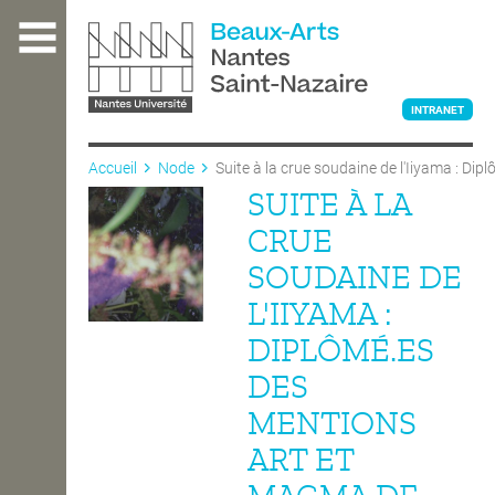
Aller
au
contenu
principal
INTRANET
Accueil
Node
Suite à la crue soudaine de l'Iiyama : Di
SUITE À LA
L'ÉCOLE
CRUE
SOUDAINE DE
ENSEIGNEMENT
L'IIYAMA :
DIPLÔMÉ.ES
INTERNATIONAL
DES
MENTIONS
COURS PUBLICS
ART ET