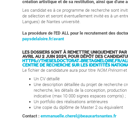
création artistique et de sa restitution, ainsi que d’une 
Les candidat·es à ce programme de recherche sont invité
de sélection et seront éventuellement invité·es à un ent
Langues) de Nantes université.
La procédure de l'ED ALL pour le recrutement des
docto
paysdelaloire.fr/avant
LES DOSSIERS SONT À REMETTRE UNIQUEMENT PAR 
AVRIL AU
2 JUIN 2024
, POUR DÉPÔT DES CANDIDATU
HTTPS://THESES.DOCTORAT-BRETAGNELOIRE.FR/A
CENTRE DE RECHERCHE SUR LES IDENTITÉS NATIONAL
Le fichier de candidature aura pour titre
NOM.Prénom
et
Un CV détaillé
Une description détaillée du projet de recherche cr
recherche, les détails de la conception, production 
indicative (max 10 000 signes espaces compris) ;
Un portfolio des réalisations antérieures
Une copie du diplôme de Master 2 ou équivalent
Contact :
emmanuelle.cherel@beauxartsnantes.fr