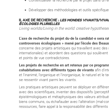
Contextualiser la recherche par le projet dans un e
Développer des méthodologies et outils spécifiques
II. AXE DE RECHERCHE :
LES MONDES VIVANTS/VIVA
ÉCOLOGIES PLURIELLES
Living worlds/Living in the world: creative hypothese
L‘axe de recherche du projet du·de la candidat·e sera 
controverses écologiques » mené par l’école des Beau
concerne
des projets artistiques qui travaillent avec de
internationales) et abordent des questions qui soulèvent 
et points de vue contradictoires
.
Les projets de recherche en art retenus par ce programm
cohabitations avec différents types de vivants
afin d’i
et l’inanimé, l’organique et l’inorganique, le naturel et le 
se ressentir vivant parmi les vivants.
Les pratiques artistiques peuvent se déployer en différe
avec des scientifiques, inventer des dispositifs (perceptif
épistémologiques et métaphysiques des valeurs attribué
biens communs, ou échafauder avec l’altération (mal-com
ressources, faire appel à la responsabilité des différents