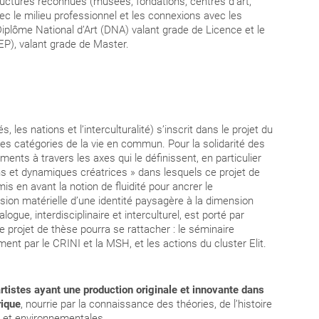
ructures reconnues (musées, fondations, centres d’art,
 avec le milieu professionnel et les connexions avec les
e Diplôme National d’Art (DNA) valant grade de Licence et le
EP), valant grade de Master.
é
 les nations et l’interculturalité) s’inscrit dans le projet du
es catégories de la vie en commun. Pour la solidarité des
ents à travers les axes qui le définissent, en particulier
ons et dynamiques créatrices » dans lesquels ce projet de
mis en avant la notion de fluidité pour ancrer le
ension matérielle d’une identité paysagère à la dimension
logue, interdisciplinaire et interculturel, est porté par
e projet de thèse pourra se rattacher : le séminaire
ment par le CRINI et la MSH, et les actions du cluster Elit.
artistes ayant une production originale et innovante dans
rique
, nourrie par la connaissance des théories, de l’histoire
es et environnementales.