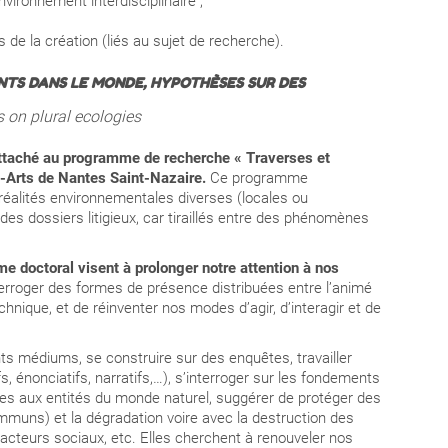
nvironnement interdisciplinaire ;
 de la création (liés au sujet de recherche).
NTS DANS LE MONDE, HYPOTHÈSES SUR DES
s on plural ecologies
rattaché au programme de recherche « Traverses et
x-Arts de Nantes Saint-Nazaire.
Ce programme
s réalités environnementales diverses (locales ou
des dossiers litigieux, car tiraillés entre des phénomènes
e doctoral visent à prolonger notre attention à nos
nterroger des formes de présence distribuées entre l’animé
technique, et de réinventer nos modes d’agir, d’interagir et de
nts médiums, se construire sur des enquêtes, travailler
s, énonciatifs, narratifs,…), s’interroger
sur les fondements
es aux entités du monde naturel, suggérer de protéger des
muns) et la dégradation voire avec la destruction des
 acteurs sociaux, etc.
Elles cherchent à renouveler nos