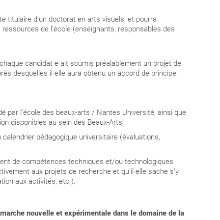
ste titulaire d’un doctorat en arts visuels, et pourra
 ressources de l’école (enseignants, responsables des
 chaque candidat·e ait soumis préalablement un projet de
̀s desquelles il·elle aura obtenu un accord de principe.
é par l’école des beaux-arts / Nantes Université, ainsi que
ction disponibles au sein des Beaux-Arts,
u calendrier pédagogique universitaire (évaluations,
mment de compétences techniques et/ou technologiques
ctivement aux projets de recherche et qu’il·elle sache s’y
tion aux activités, etc.).
́marche nouvelle et expérimentale dans le domaine de la