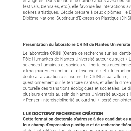
étrangères. Dans le cadre de collaborations avec des st
festivals, biennales, etc.), elle favorise les interactions
scènes artistiques. L’école prépare à deux diplômes : l
Diplôme National Supérieur d’Expression Plastique (DNS
Présentation du laboratoire CRINI de Nantes Universit
Le laboratoire CRINI (Centre de recherche sur les identités,
Pôle Humanités de Nantes Université autour du sujet « L
sciences humaines et sociales ». Il porte ces questionnem
« Imaginaires en contact et citoyenneté » et « Interacti
doctorat a vocation à s’inscrire. Le CRINI a, par ailleurs, 
questionnement sur le territoire nantais, et allier la dim
culturelle des transitions écologiques et sociétales. Le dia
plusieurs entités au sein de Nantes Université auxquels l
« Penser l’interdisciplinarité
aujourd’hui
», porté conjointe
I. LE DOCTORAT RECHERCHE CRÉATION
Cette formation doctorale s'adresse à des candidat·es 
leur champ d’expression plastique et de recherche théo
et de l’actualité de l'art, des sciences humaines, social