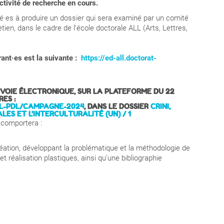
activité de recherche en cours.
·es à produire un dossier qui sera examiné par un comité
retien, dans le cadre de l’école doctorale ALL (Arts, Lettres,
rant·es
est la suivante :
https://ed-all.doctorat-
VOIE ÉLECTRONIQUE,
SUR LA PLATEFORME
D
U 22
RES :
LL-PDL/CAMPAGNE-2024
, DANS LE DOSSIER
CRINI,
ES ET L'INTERCULTURALITÉ (UN) / 1
 comportera :
éation, développant la problématique et la méthodologie de
et réalisation plastiques, ainsi qu’une bibliographie