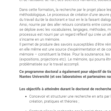
Dans cette formation
,
la recherche par le projet place le
méthodologique
.
Le processus de création
d’une œuvre p
du travail du/de la doctorant.e tout en le.la faisant dial
Ainsi, nourrie par des aller retours constants entre con
se déploie avec les vocabulaires, langages, méthodes, 
processus est nourri par un regard réflexif qui crée un all
s’incarne en un mémoire.
Il permet de produire des savoirs susceptibles d’être réin
en elle même est une source d’expérimentation et de c
mémoire – constituent la thèse. Pour la soutenance, le
(expositions, projections etc). Le mémoire, qui pourra êt
problématisée sur le travail accompli.
Ce programme doctoral a également pour objectif de tiss
Nantes Université (et ses laboratoires et partenaires n
Les objectifs à atteindre durant le doctorat de recherch
Concevoir et structurer une recherche en arts par le
création, pratiques et théories ;