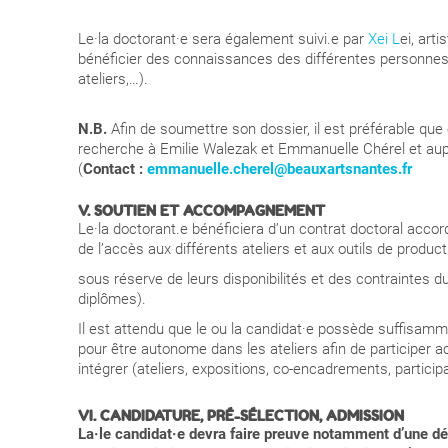
Le·la doctorant·e sera également suivi.e par
Xei L
ei
, arti
bénéficier des connaissances des différentes personnes
ateliers,…).
N.B.
Afin de soumettre son dossier, il est préférable que
recherche à Emilie Walezak et Emmanuelle Chérel et aupre
(
Contact :
emmanuelle.cherel@beauxartsnantes.fr
V. SOUTIEN ET ACCOMPAGNEMENT
Le·la doctorant.e bénéficiera d’un contrat doctoral accord
de l’accès aux différents ateliers et aux outils de produ
sous réserve de leurs disponibilités et des contraintes d
diplômes).
Il est attendu que le ou la candidat·e possède suffisa
pour être autonome dans les ateliers afin de participer a
intégrer (ateliers, expositions, co-encadrements, participa
VI. CANDIDATURE, PRÉ-SÉLECTION, ADMISSION
La·le candidat·e devra faire preuve notamment d’une de