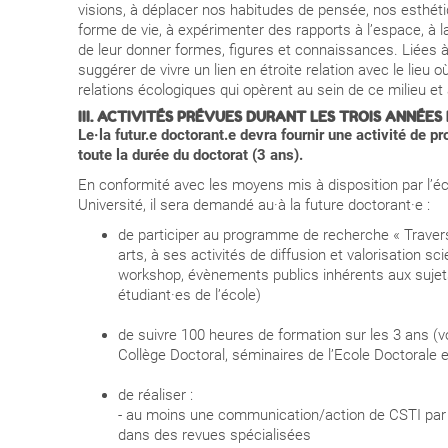
visions, à déplacer nos habitudes de pensée, nos esthét
forme de vie, à expérimenter des rapports à l’espace, à la
de leur donner formes, figures et connaissances.
Liées à
suggérer de vivre un lien en étroite relation avec le lieu où
relations écologiques qui opèrent au sein de ce milieu et 
III. ACTIVITÉS PRÉVUES DURANT LES TROIS ANNÉ
Le·la futur.e doctorant.e devra fournir une activité de p
toute la durée du doctorat (3 ans).
En conformité avec les moyens mis à disposition par l’
Université, il sera demandé au·à la future doctorant·e :
de participer au programme de recherche « Travers
arts, à ses activités de diffusion et valorisation sci
workshop, évènements publics inhérents aux sujets
étudiant·es de l’école)
de suivre 100 heures de formation sur les 3 ans (v
Collège Doctoral, séminaires de l’Ecole Doctorale 
de réaliser :
- au moins une communication/action de CSTI par a
dans des revues spécialisées