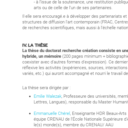
- à l’issue de la soutenance, une restitution publi
arts ou de celle de l’un de ses partenaires.
Il·elle sera encouragé.e à développer des partenariats e
structures de diffusion l'art contemporain (FRAC, Centre
de recherches scientifiques, mais aussi à l’échelle natio
IV. LA THÈSE
La thèse du doctorat recherche création consiste en 
hybride, un mémoire
(200 pages minimum + bibliographie
coexister avec d’autres formes d’expression). Ce dernier
réflexive les activités (expériences, sources, interaction
variés, etc.) qui auront accompagné et nourri le travail d
La thèse sera dirigée par :
Emilie Walezak
, Professeure des universités, memb
Lettres, Langues), responsable du Master Humani
Emmanuelle Chérel
, Enseignante HDR Beaux-Arts 
équipe CRENAU de l’École Nationale Supérieure d’
le(s) monde(s), membre du CRENAU/ AAU