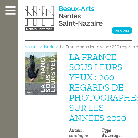
Aller
au
contenu
principal
INTRANET
Accueil
Node
La France sous leurs yeux : 200 regards
LA FRANCE
L'ÉCOLE
SOUS LEURS
YEUX : 200
ENSEIGNEMENT
REGARDS DE
PHOTOGRAPHE
INTERNATIONAL
SUR LES
ANNÉES 2020
COURS PUBLICS
Auteur
Type
catalogue
d'ouvrage