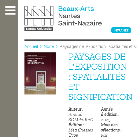
Aller
au
contenu
principal
INTRANET
Accueil
Node
Paysages de l'exposition : spatialités et s
PAYSAGES DE
L'ÉCOLE
L'EXPOSITION
: SPATIALITÉS
ENSEIGNEMENT
ET
SIGNIFICATION
INTERNATIONAL
Auteur
Année
Arnaud
d'édition
SOMPAIRAC
2025
COURS PUBLICS
Édition
Mois des
MetisPresses
sélections
Type
Mai