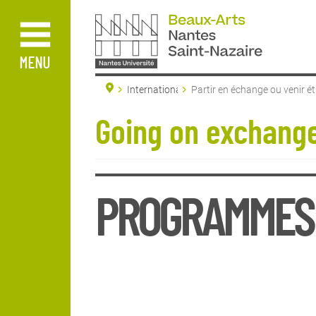
Aller
au
contenu
principal
MENU
International
Partir en échange ou venir é
Nazaire
Going on exchange
PROGRAMMES