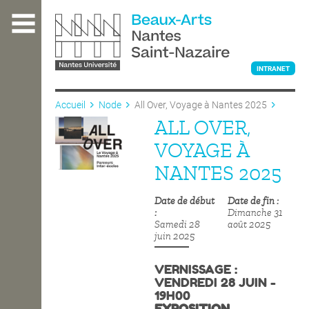
Aller
au
contenu
principal
INTRANET
Accueil
Node
All Over, Voyage à Nantes 2025
ALL OVER,
L'ÉCOLE
VOYAGE À
NANTES 2025
ENSEIGNEMENT
Date de début
Date de fin
Dimanche 31
Samedi 28
août 2025
INTERNATIONAL
juin 2025
VERNISSAGE :
VENDREDI 28 JUIN -
COURS PUBLICS
19H00
EXPOSITION