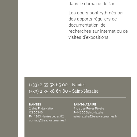
dans le domaine de l’art.
Les cours sont rythmés par
des apports réguliers de
documentation, de
recherches sur Internet ou de
visites d’expositions.
(+33) 2 55 58 65 00
- Nantes
(+33) 2 55 58 64 80
- Saint-Nazaire
NANTES
SAINT-NAZAIRE
2 allée Frida-Kahlo
4 rue des Frères Péreire
CS 56340
F-44600 Saint-Nazaire
F-44263 Nantes cedex 02
saintnazaire@beauxartsnantes.fr
contact@beauxartsnantes.fr