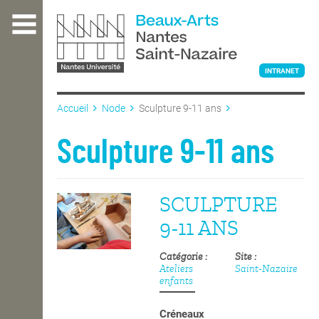
Aller
au
contenu
principal
INTRANET
Accueil
Node
Sculpture 9-11 ans
L'ÉCOLE
Sculpture 9-11 ans
ENSEIGNEMENT
SCULPTURE
9-11 ANS
INTERNATIONAL
Catégorie
Site
Ateliers
Saint-Nazaire
enfants
COURS PUBLICS
Créneaux