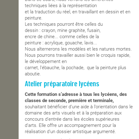
techniques liées à la représentati
on
et la traduction du réel, en travaillant en dessin et en
peinture.
Les tech
niques pourr
ont être celles du
dessin
:
crayon
, mine graphite, fusain,
encre de c
hine
...
comme celles de la
pei
nture
:
acrylique, gouache, lavis
...
Nous alternerons les modèles et les natures mortes.
Nous pourrons travailler aussi bien le croquis rapide,
le développement en
carnet, l
’
ébauche, la p
ochade, que la peinture pl
us
aboutie.
Atelier préparatoire lycéens
Cette formation s’adresse à tous les lycéens, des
classes de seconde, première et terminale,
souhaitant bénéficier d’une aide à l’orientation dans le
domaine des arts visuels et à la préparation aux
concours d’entrée dans les écoles supérieures
d’arts. Elle offre un accompagnement pour la
réalisation d’un dossier artistique argumenté.