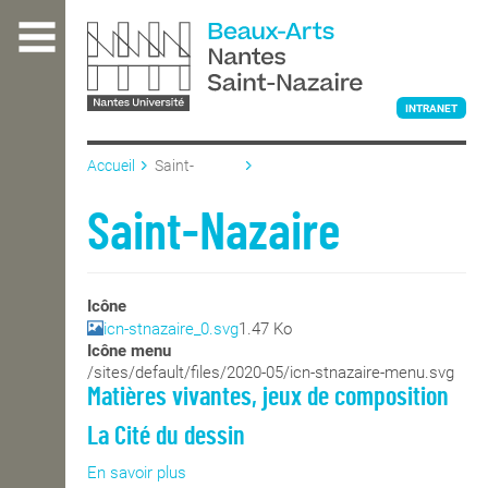
Aller
au
contenu
principal
INTRANET
Accueil
Saint-
Nazaire
L'ÉCOLE
Saint-Nazaire
ENSEIGNEMENT
Icône
icn-stnazaire_0.svg
1.47 Ko
Icône menu
INTERNATIONAL
/sites/default/files/2020-05/icn-stnazaire-menu.svg
Matières vivantes, jeux de composition
La Cité du dessin
COURS PUBLICS
En savoir plus
sur