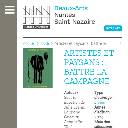
Aller
au
contenu
principal
INTRANET
Accueil
Node
Artistes et paysans : battre la
campagne
ARTISTES ET
L'ÉCOLE
PAYSANS :
BATTRE LA
ENSEIGNEMENT
CAMPAGNE
Auteur
Type
INTERNATIONAL
Sous la
d'ouvrage
direction de
Livres
Julie Crenn,
Année
Lauriane
d'édition
COURS PUBLICS
Gricourt,
2024
Annabelle
Mois des
Ténèze
sélections