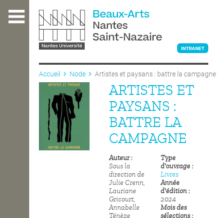
Aller
au
contenu
principal
INTRANET
Accueil
Node
Artistes et paysans : battre la campagne
ARTISTES ET
L'ÉCOLE
PAYSANS :
BATTRE LA
ENSEIGNEMENT
CAMPAGNE
Auteur
Type
INTERNATIONAL
Sous la
d'ouvrage
direction de
Livres
Julie Crenn,
Année
Lauriane
d'édition
COURS PUBLICS
Gricourt,
2024
Annabelle
Mois des
Ténèze
sélections