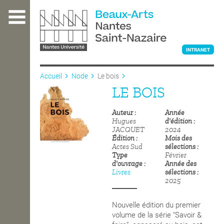
Aller
au
contenu
principal
INTRANET
Accueil
Node
Le bois
LE BOIS
L'ÉCOLE
Auteur
Année
Hugues
d'édition
ENSEIGNEMENT
JACQUET
2024
Édition
Mois des
Actes Sud
sélections
Type
Février
d'ouvrage
Année des
INTERNATIONAL
Livres
sélections
2025
COURS PUBLICS
Nouvelle édition du premier
volume de la série “Savoir &