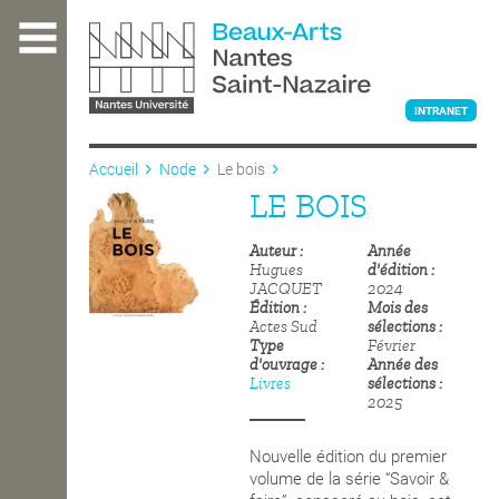
Aller
au
contenu
principal
INTRANET
Accueil
Node
Le bois
LE BOIS
L'ÉCOLE
Auteur
Année
Hugues
d'édition
ENSEIGNEMENT
JACQUET
2024
Édition
Mois des
Actes Sud
sélections
Type
Février
d'ouvrage
Année des
INTERNATIONAL
Livres
sélections
2025
COURS PUBLICS
Nouvelle édition du premier
volume de la série “Savoir &