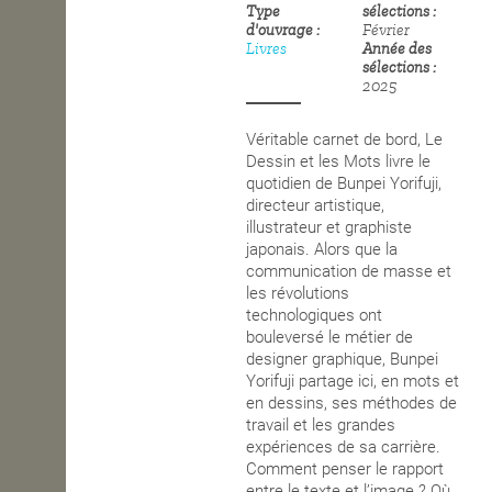
Type
sélections
d'ouvrage
Février
OPEN SCHOOL
Livres
Année des
sélections
2025
CONTACTS
Véritable carnet de bord, Le
Dessin et les Mots livre le
quotidien de Bunpei Yorifuji,
directeur artistique,
illustrateur et graphiste
japonais. Alors que la
communication de masse et
les révolutions
technologiques ont
bouleversé le métier de
designer graphique, Bunpei
Yorifuji partage ici, en mots et
en dessins, ses méthodes de
travail et les grandes
expériences de sa carrière.
Comment penser le rapport
entre le texte et l’image ? Où