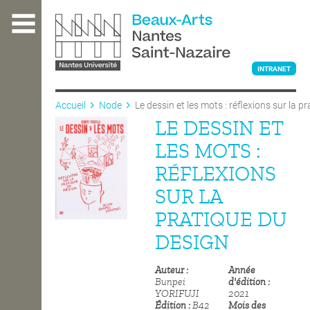
Aller
au
contenu
principal
INTRANET
Accueil
Node
Le dessin et les mots : réflexions sur la p
LE DESSIN ET
L'ÉCOLE
LES MOTS :
RÉFLEXIONS
ENSEIGNEMENT
SUR LA
PRATIQUE DU
INTERNATIONAL
DESIGN
Auteur
Année
COURS PUBLICS
Bunpei
d'édition
YORIFUJI
2021
Édition
B42
Mois des