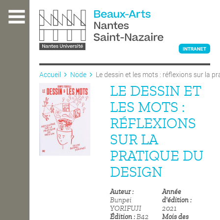
Aller
au
contenu
principal
INTRANET
Accueil
Node
Le dessin et les mots : réflexions sur la p
LE DESSIN ET
L'ÉCOLE
LES MOTS :
RÉFLEXIONS
ENSEIGNEMENT
SUR LA
PRATIQUE DU
INTERNATIONAL
DESIGN
Auteur
Année
COURS PUBLICS
Bunpei
d'édition
YORIFUJI
2021
Édition
B42
Mois des