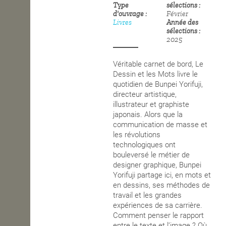
Type
sélections
d'ouvrage
Février
OPEN SCHOOL
Livres
Année des
sélections
2025
CONTACTS
Véritable carnet de bord, Le
Dessin et les Mots livre le
quotidien de Bunpei Yorifuji,
directeur artistique,
illustrateur et graphiste
japonais. Alors que la
communication de masse et
les révolutions
technologiques ont
bouleversé le métier de
designer graphique, Bunpei
Yorifuji partage ici, en mots et
en dessins, ses méthodes de
travail et les grandes
expériences de sa carrière.
Comment penser le rapport
entre le texte et l’image ? Où