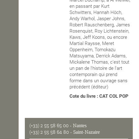
Marcel Duchamp, à Ai Weiwei,
en passant par Kurt
Schwitters, Hannah Höch,
Andy Warhol, Jasper Johns,
Robert Rauschenberg, James
Rosenquist, Roy Lichtenstein,
Kaws, Jeff Koons, ou encore
Martial Raysse, Meret
Oppenheim, Tomokazu
Matsuyama, Derrick Adams,
Mickalene Thomas, c'est tout
un pan de l'histoire de l'art
contemporain qui prend
forme dans un ouvrage sans
précédent (éditeur)
Cote du livre : CAT COL POP
(+33) 2 55 58 65 00
- Nantes
(+33) 2 55 58 64 80
- Saint-Nazaire