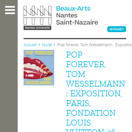
Aller
au
contenu
principal
INTRANET
Accueil
Node
Pop forever, Tom Wesselmann : Exposition
POP
L'ÉCOLE
FOREVER,
TOM
ENSEIGNEMENT
WESSELMANN
: EXPOSITION,
INTERNATIONAL
PARIS,
FONDATION
COURS PUBLICS
LOUIS