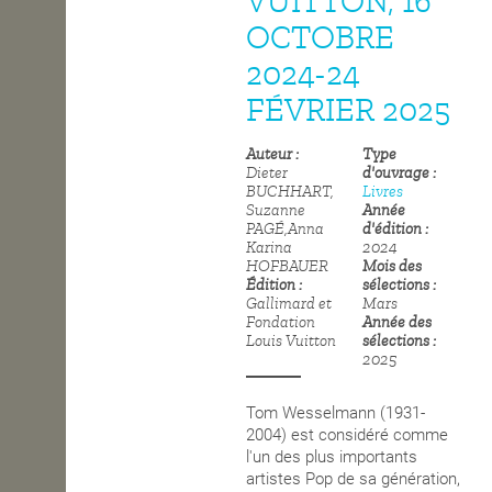
VUITTON, 16
OCTOBRE
OPEN SCHOOL
2024-24
FÉVRIER 2025
CONTACTS
Auteur
Type
Dieter
d'ouvrage
BUCHHART,
Livres
Suzanne
Année
PAGÉ,Anna
d'édition
Karina
2024
HOFBAUER
Mois des
Édition
sélections
Gallimard et
Mars
Fondation
Année des
Louis Vuitton
sélections
2025
Tom Wesselmann (1931-
2004) est considéré comme
l'un des plus importants
artistes Pop de sa génération,