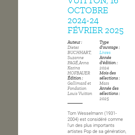
VUITTON, 16
OCTOBRE
OPEN SCHOOL
2024-24
FÉVRIER 2025
CONTACTS
Auteur
Type
Dieter
d'ouvrage
BUCHHART,
Livres
Suzanne
Année
PAGÉ,Anna
d'édition
Karina
2024
HOFBAUER
Mois des
Édition
sélections
Gallimard et
Mars
Fondation
Année des
Louis Vuitton
sélections
2025
Tom Wesselmann (1931-
2004) est considéré comme
l'un des plus importants
artistes Pop de sa génération,