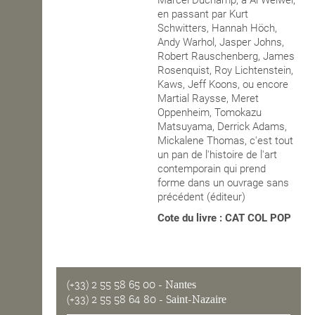
Marcel Duchamp, à Ai Weiwei,
en passant par Kurt
Schwitters, Hannah Höch,
Andy Warhol, Jasper Johns,
Robert Rauschenberg, James
Rosenquist, Roy Lichtenstein,
Kaws, Jeff Koons, ou encore
Martial Raysse, Meret
Oppenheim, Tomokazu
Matsuyama, Derrick Adams,
Mickalene Thomas, c'est tout
un pan de l'histoire de l'art
contemporain qui prend
forme dans un ouvrage sans
précédent (éditeur)
Cote du livre : CAT COL POP
(+33) 2 55 58 65 00
- Nantes
(+33) 2 55 58 64 80
- Saint-Nazaire