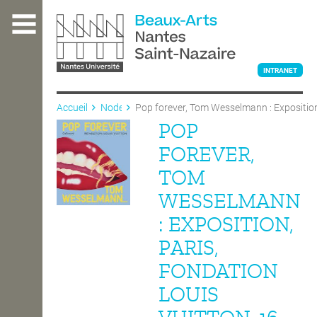
Aller
au
contenu
principal
INTRANET
Accueil
Node
Pop forever, Tom Wesselmann : Exposition
février 2025
POP
L'ÉCOLE
FOREVER,
TOM
ENSEIGNEMENT
WESSELMANN
: EXPOSITION,
INTERNATIONAL
PARIS,
FONDATION
COURS PUBLICS
LOUIS