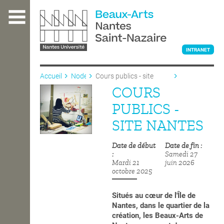
Aller
au
contenu
principal
INTRANET
Accueil
Node
Cours publics - site
Nantes
COURS
L'ÉCOLE
PUBLICS -
SITE NANTES
ENSEIGNEMENT
Date de début
Date de fin
Samedi 27
Mardi 21
juin 2026
INTERNATIONAL
octobre 2025
Situés au
cœur de l'Île de
COURS PUBLICS
Nantes, dans le quartier de la
création, les Beaux-Arts de