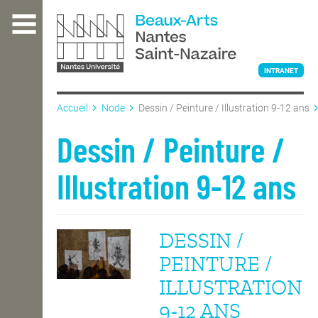
Aller
au
contenu
principal
INTRANET
Accueil
Node
Dessin / Peinture / Illustration 9-12 ans
L'ÉCOLE
Dessin / Peinture /
Illustration 9-12 ans
ENSEIGNEMENT
DESSIN /
INTERNATIONAL
PEINTURE /
ILLUSTRATION
COURS PUBLICS
9-12 ANS