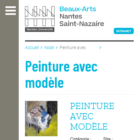
Aller
au
contenu
principal
INTRANET
Accueil
Node
Peinture avec
modèle
L'ÉCOLE
Peinture avec
modèle
ENSEIGNEMENT
PEINTURE
INTERNATIONAL
AVEC
MODÈLE
COURS PUBLICS
Catégorie
Site