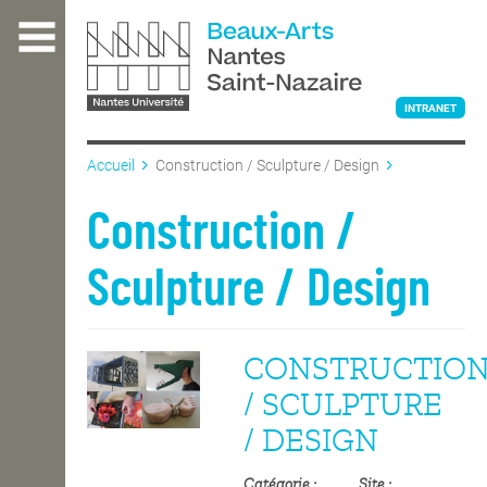
Aller
au
contenu
principal
INTRANET
Accueil
Construction / Sculpture / Design
L'ÉCOLE
Construction /
Sculpture / Design
ENSEIGNEMENT
CONSTRUCTIO
INTERNATIONAL
/ SCULPTURE
/ DESIGN
COURS PUBLICS
Catégorie
Site