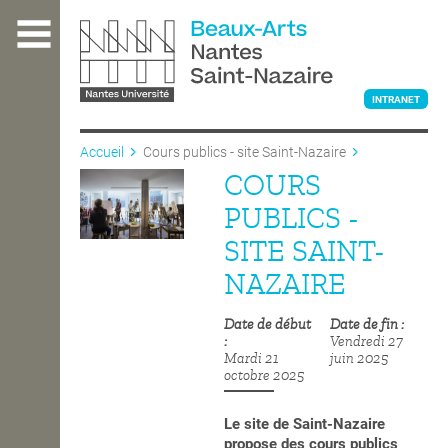
Aller
au
contenu
principal
INTRANET
Accueil
Cours publics - site Saint-Nazaire
COURS
L'ÉCOLE
PUBLICS -
SITE SAINT-
ENSEIGNEMENT
NAZAIRE
Date de début
Date de fin
INTERNATIONAL
Vendredi 27
Mardi 21
juin 2025
octobre 2025
COURS PUBLICS
Le site de Saint-Nazaire
propose des cours publics