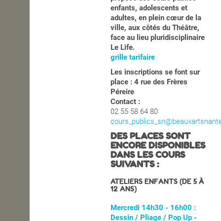
enfants, adolescents et
OPEN SCHOOL
adultes, en plein c
œ
ur de la
ville, aux côtés du Théâtre,
face au lieu pluridisciplinaire
Le Life.
CONTACTS
grille tarifaire
Les inscriptions se font sur
place : 4 rue des Frères
Péreire
Contact :
02 55 58 64 80
cours_publics_sn@beauxartsnante
DES PLACES SONT
ENCORE DISPONIBLES
DANS LES COURS
SUIVANTS :
ATELIERS ENFANTS (DE 5 À
12 ANS)
Mercredi 14h30 - 16h00 :
Dessin / Pliage / Pop Up -