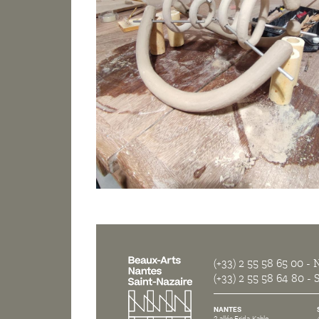
(+33) 2 55 58 65 00
- N
(+33) 2 55 58 64 80
- S
NANTES
2 allée Frida-Kahlo