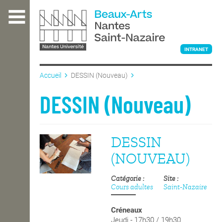
Aller
au
contenu
principal
INTRANET
Accueil
DESSIN (Nouveau)
L'ÉCOLE
DESSIN (Nouveau)
ENSEIGNEMENT
DESSIN
(NOUVEAU)
INTERNATIONAL
Catégorie
Site
Cours adultes
Saint-Nazaire
COURS PUBLICS
Créneaux
Jeudi - 17h30 / 19h30