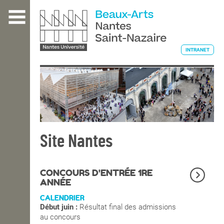
Aller
au
contenu
principal
INTRANET
L'ÉCOLE
ENSEIGNEMENT
Site Nantes
INTERNATIONAL
CONCOURS D'ENTRÉE 1RE
ANNÉE
CALENDRIER
COURS PUBLICS
Début juin :
Résultat final des admissions
au concours