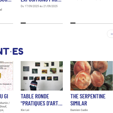
Du 17/09/2025 au 21/09/2025
al
››
NT·ES
U GI
TABLE RONDE
THE SERPENTINE
"PRATIQUES D'ART…
SIMILAR
Martin /
Diouf,
ye,
Xie Lei
Damien Cadio