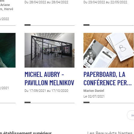
ent
Du 28/04/2022 au 28/04/2022
Du 23/04/2022 au 22/05/2022
 Ariane
am, Hervé
6/2022
MICHEL AUBRY -
PAPERBOARD, LA
PAVILLON MELNIKOV
CONFÉRENCE PER…
2/2021
Du 17/09/2021 au 17/10/2020
Marion Daniel
Le 02/07/2021
››
n établissement supérieur
Les Beaux-Arts Nantes 