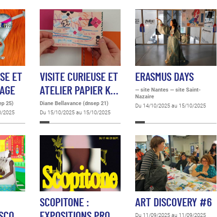
USE ET
VISITE CURIEUSE ET
ERASMUS DAYS
LAGE
ATELIER PAPIER K…
— site Nantes — site Saint-
Nazaire
ep 25)
Diane Bellavance (dnsep 21)
Du 14/10/2025 au 15/10/2025
0/2025
Du 15/10/2025 au 15/10/2025
SCOPITONE :
ART DISCOVERY #6
 SCO…
EXPOSITIONS PRO…
Du 11/09/2025 au 11/09/2025