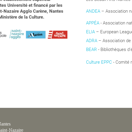
es Université et financé par les
aint-Nazaire Agglo Carène, Nantes
ANDEA
– Association na
inistère de la Culture.
APPÉA
-
Association na
ELIA
– European League 
ADRA
– Association de
BEAR
- Bibliothèques d'
Culture EPPC
- Comité 
Coopération
antes
aint-Nazaire