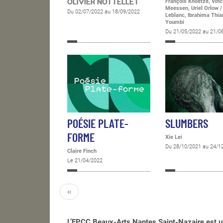
OLIVIER NOTTELLET
François Knoetze, Vinc
Meessen, Uriel Orlow /
Du 02/07/2022 au 18/09/2022
Leblanc, Ibrahima Thi
Youmbi
Du 21/05/2022 au 21/0
POÉSIE PLATE-
SLUMBERS
FORME
Xie Lei
Du 28/10/2021 au 24/1
Claire Finch
Le 21/04/2022
‹‹
L’EPCC Beaux-Arts Nantes Saint-Nazaire est u