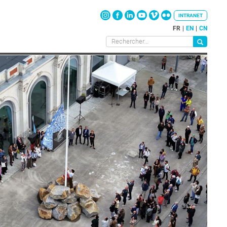
INTRANET
FR
EN
CN