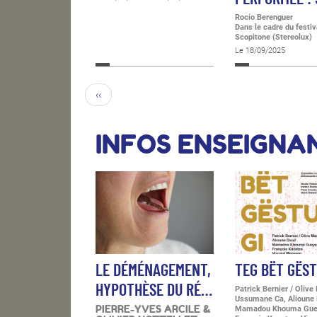
Rocio Berenguer
Dans le cadre du festiv
Scopitone (Stereolux)
Le 18/09/2025
‹‹
INFOS ENSEIGNA
LE DÉMÉNAGEMENT,
TEG BËT GËST
HYPOTHÈSE DU RÉ…
Patrick Bernier / Olive 
Ussumane Ca, Alioune 
PIERRE-YVES ARCILE &
Mamadou Khouma Gue