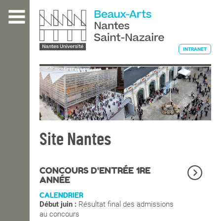
Aller
au
contenu
principal
INTRANET
L'ÉCOLE
ENSEIGNEMENT
Site Nantes
INTERNATIONAL
CONCOURS D'ENTRÉE 1RE
ANNÉE
CALENDRIER
COURS PUBLICS
Début juin :
Résultat final des admissions
au concours