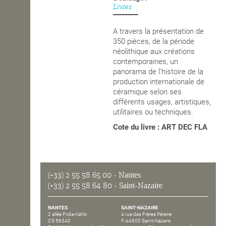
Livres
OPEN SCHOOL
A travers la présentation de
350 pièces, de la période
néolithique aux créations
CONTACTS
contemporaines, un
panorama de l'histoire de la
production internationale de
céramique selon ses
différents usages, artistiques,
utilitaires ou techniques.
Cote du livre : ART DEC FLA
(+33) 2 55 58 65 00
- Nantes
(+33) 2 55 58 64 80
- Saint-Nazaire
NANTES
SAINT-NAZAIRE
2 allée Frida-Kahlo
4 rue des Frères Péreire
CS 56340
F-44600 Saint-Nazaire