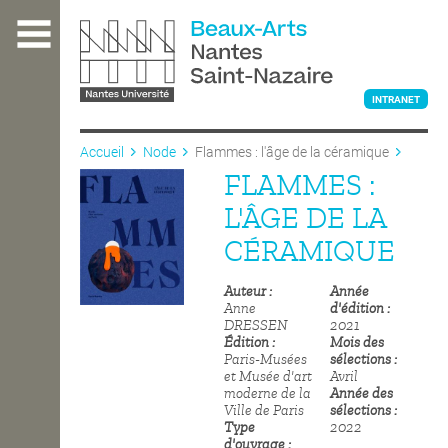
Aller
au
contenu
principal
INTRANET
Accueil
Node
Flammes : l'âge de la céramique
FLAMMES :
L'ÉCOLE
L'ÂGE DE LA
CÉRAMIQUE
ENSEIGNEMENT
Auteur
Année
Anne
d'édition
DRESSEN
2021
INTERNATIONAL
Édition
Mois des
Paris-Musées
sélections
et Musée d'art
Avril
moderne de la
Année des
COURS PUBLICS
Ville de Paris
sélections
Type
2022
d'ouvrage