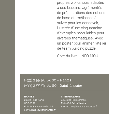
propres workshops, adaptés
à ses besoins. agrémentés
de présentations des notions
de base et méthodes à
suivre pour les concevoir,
illustrée d'une cinquantaine
d'exemples modulables pour
diverses thématiques. Avec
un poster pour animer l'atelier
de team building puzzle.
Cote du livre : INFO MOU
(+33) 2 55 58 65 00
- Nantes
(+33) 2 55 58 64 80
- Saint-Nazaire
NANTES
SAINT-NAZAIRE
2 allée Frida-Kahlo
4 rue des Frères Péreire
CS 56340
F-44600 Saint-Nazaire
F-44263 Nantes cedex 02
saintnazaire@beauxartsnantes.fr
contact@beauxartsnantes.fr