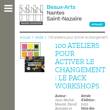
Aller
au
contenu
principal
INTRANET
Accueil
Node
100 ateliers pour activer le changement 
100 ATELIERS
L'ÉCOLE
POUR
ACTIVER LE
ENSEIGNEMENT
CHANGEMENT
: LE PACK
INTERNATIONAL
WORKSHOPS
Auteur
Année
COURS PUBLICS
Jean-Michel
d'édition
Moutot, David
2021
Autissier et
Mois des