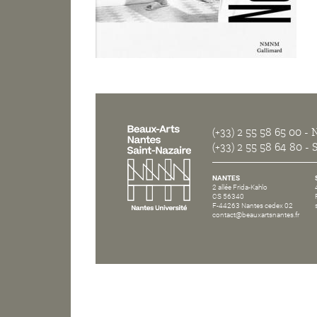
(+33) 2 55 58 65 00
- N
(+33) 2 55 58 64 80
- S
NANTES
2 allée Frida-Kahlo
CS 56340
F-44263 Nantes cedex 02
contact@beauxartsnantes.fr