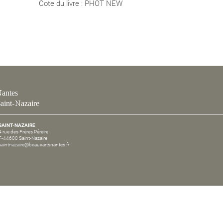
Cote du livre : PHOT NEW
antes
aint-Nazaire
SAINT-NAZAIRE
4 rue des Frères Péreire
F-44600 Saint-Nazaire
saintnazaire@beauxartsnantes.fr