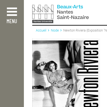
Aller
au
contenu
principal
MENU
Accueil
Node
Newton Riviera (Exposition "N