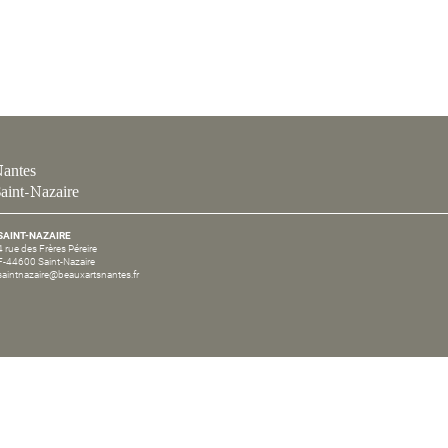
antes
aint-Nazaire
SAINT-NAZAIRE
4 rue des Frères Péreire
F-44600 Saint-Nazaire
saintnazaire@beauxartsnantes.fr