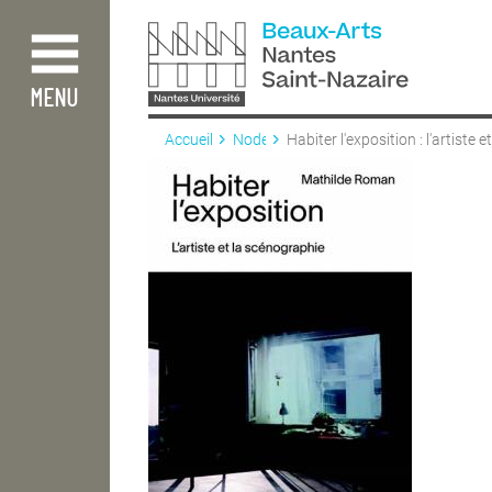
Aller
au
contenu
principal
MENU
Accueil
Node
Habiter l'exposition : l'artiste et
scénographie