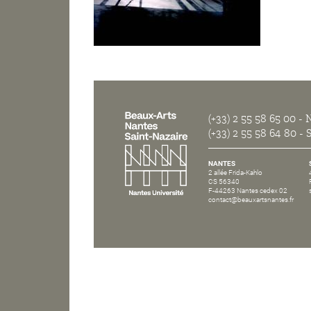
(+33) 2 55 58 65 00
- N
(+33) 2 55 58 64 80
- S
NANTES
2 allée Frida-Kahlo
CS 56340
F-44263 Nantes cedex 02
contact@beauxartsnantes.fr