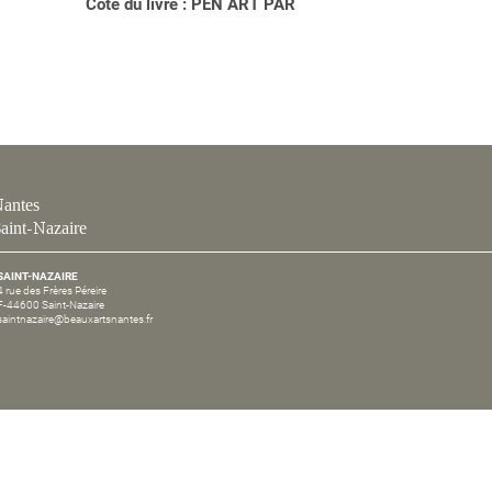
Cote du livre : PEN ART PAR
antes
aint-Nazaire
SAINT-NAZAIRE
4 rue des Frères Péreire
F-44600 Saint-Nazaire
saintnazaire@beauxartsnantes.fr