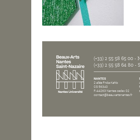
(+33) 2 55 58 65 00
- N
(+33) 2 55 58 64 80
- S
NANTES
2 allée Frida-Kahlo
CS 56340
F-44263 Nantes cedex 02
contact@beauxartsnantes.fr