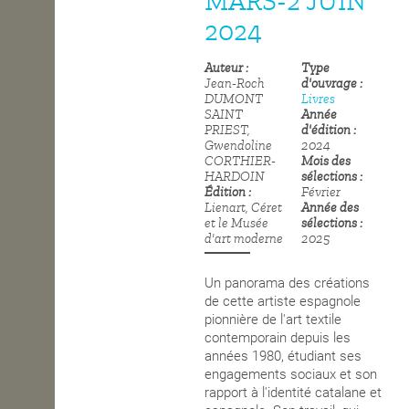
MARS-2 JUIN
2024
OPEN SCHOOL
Auteur
Type
Jean-Roch
d'ouvrage
CONTACTS
DUMONT
Livres
SAINT
Année
PRIEST,
d'édition
Gwendoline
2024
CORTHIER-
Mois des
HARDOIN
sélections
Édition
Février
Lienart, Céret
Année des
et le Musée
sélections
d'art moderne
2025
Un panorama des créations
de cette artiste espagnole
pionnière de l'art textile
contemporain depuis les
années 1980, étudiant ses
engagements sociaux et son
rapport à l'identité catalane et