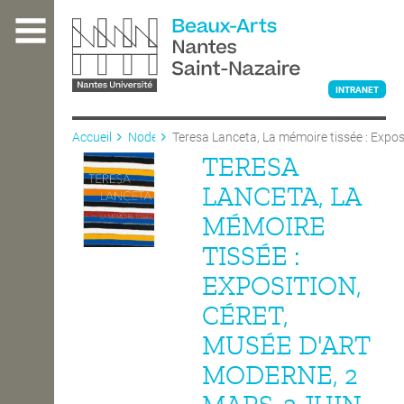
Aller
au
contenu
principal
INTRANET
Accueil
Node
Teresa Lanceta, La mémoire tissée : Expos
2024
TERESA
L'ÉCOLE
LANCETA, LA
MÉMOIRE
ENSEIGNEMENT
TISSÉE :
EXPOSITION,
INTERNATIONAL
CÉRET,
MUSÉE D'ART
COURS PUBLICS
MODERNE, 2