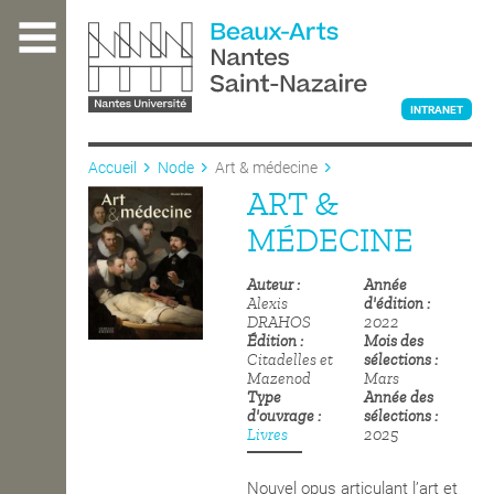
Aller
au
contenu
principal
INTRANET
Accueil
Node
Art & médecine
ART &
L'ÉCOLE
MÉDECINE
Auteur
Année
ENSEIGNEMENT
Alexis
d'édition
DRAHOS
2022
Édition
Mois des
Citadelles et
sélections
INTERNATIONAL
Mazenod
Mars
Type
Année des
d'ouvrage
sélections
Livres
2025
COURS PUBLICS
Nouvel opus articulant l’art et