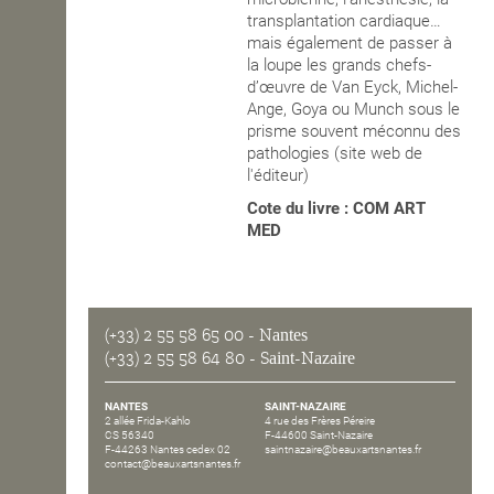
transplantation cardiaque…
mais également de passer à
la loupe les grands chefs-
d’œuvre de Van Eyck, Michel-
Ange, Goya ou Munch sous le
prisme souvent méconnu des
pathologies (site web de
l'éditeur)
Cote du livre : COM ART
MED
(+33) 2 55 58 65 00
- Nantes
(+33) 2 55 58 64 80
- Saint-Nazaire
NANTES
SAINT-NAZAIRE
2 allée Frida-Kahlo
4 rue des Frères Péreire
CS 56340
F-44600 Saint-Nazaire
F-44263 Nantes cedex 02
saintnazaire@beauxartsnantes.fr
contact@beauxartsnantes.fr