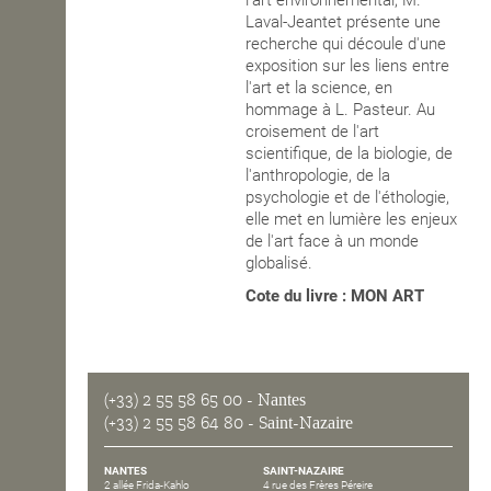
l'art environnemental, M.
Laval-Jeantet présente une
recherche qui découle d'une
exposition sur les liens entre
l'art et la science, en
hommage à L. Pasteur. Au
croisement de l'art
scientifique, de la biologie, de
l'anthropologie, de la
psychologie et de l'éthologie,
elle met en lumière les enjeux
de l'art face à un monde
globalisé.
Cote du livre : MON ART
(+33) 2 55 58 65 00
- Nantes
(+33) 2 55 58 64 80
- Saint-Nazaire
NANTES
SAINT-NAZAIRE
2 allée Frida-Kahlo
4 rue des Frères Péreire