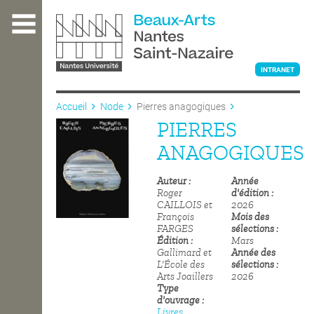
Aller
au
contenu
principal
INTRANET
Accueil
Node
Pierres anagogiques
PIERRES
L'ÉCOLE
ANAGOGIQUES
Auteur
Année
ENSEIGNEMENT
Roger
d'édition
CAILLOIS et
2026
François
Mois des
FARGES
sélections
INTERNATIONAL
Édition
Mars
Gallimard et
Année des
L'École des
sélections
Arts Joaillers
2026
COURS PUBLICS
Type
d'ouvrage
Livres