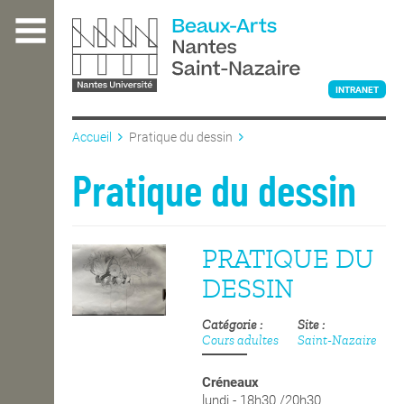
Aller
au
contenu
principal
INTRANET
Accueil
Pratique du dessin
L'ÉCOLE
Pratique du dessin
ENSEIGNEMENT
PRATIQUE DU
DESSIN
INTERNATIONAL
Catégorie
Site
Cours adultes
Saint-Nazaire
COURS PUBLICS
Créneaux
lundi - 18h30 /20h30