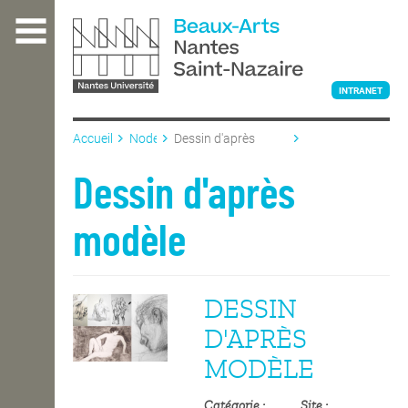
Aller
au
contenu
principal
INTRANET
Accueil
Node
Dessin d'après
modèle
L'ÉCOLE
Dessin d'après
modèle
ENSEIGNEMENT
DESSIN
INTERNATIONAL
D'APRÈS
MODÈLE
COURS PUBLICS
Catégorie
Site