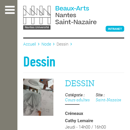
Aller
au
contenu
principal
INTRANET
Accueil
Node
Dessin
L'ÉCOLE
Dessin
ENSEIGNEMENT
DESSIN
Catégorie
Site
INTERNATIONAL
Cours adultes
Saint-Nazaire
Créneaux
COURS PUBLICS
Cathy Lemaire
Jeudi - 14h00 / 16h00