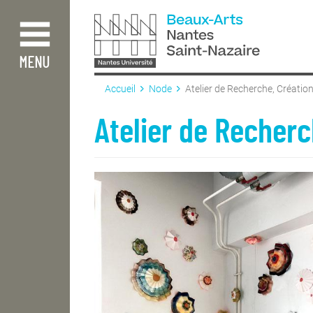
Aller
au
contenu
principal
MENU
Accueil
Node
Atelier de Recherche, Créati
Atelier de Recher