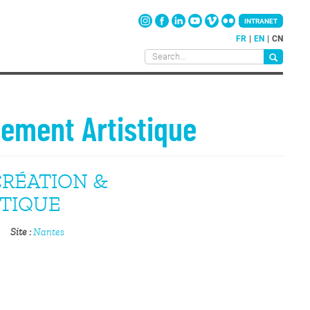
INTRANET
FR
EN
CN
ement Artistique
CRÉATION &
TIQUE
Site
Nantes